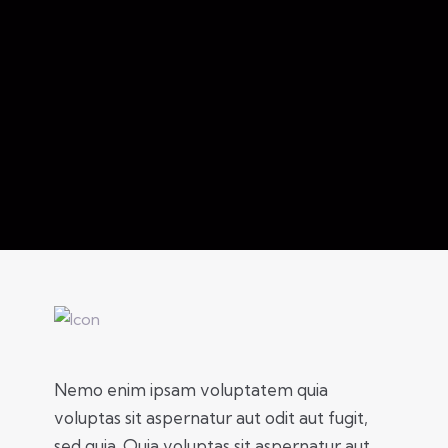
Nemo enim ipsam voluptatem quia
voluptas sit aspernatur aut odit aut fugit,
sed quia. Quia voluptas sit aspernatur aut