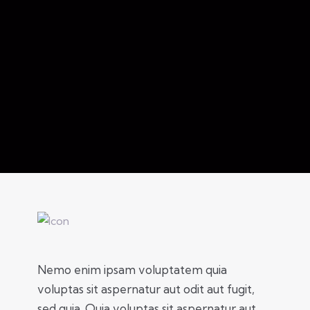
Nemo enim ipsam voluptatem quia
voluptas sit aspernatur aut odit aut fugit,
sed quia. Quia voluptas sit aspernatur aut