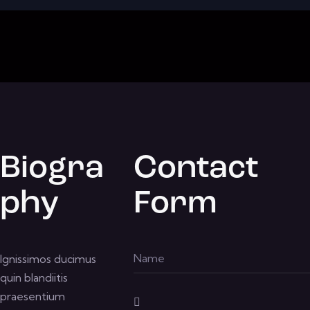
Biogra
Contact
phy
Form
Ignissimos ducimus
quin blandiitis
praesentium