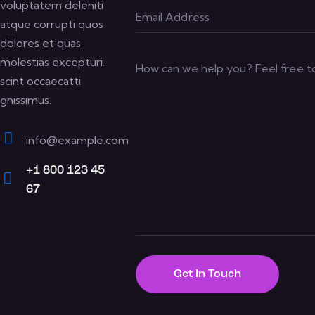
voluptatem deleniti
atque corrupti quos
dolores et quas
molestias excepturi.
scint occaecatti
gnissimus.
info@example.com
E-
+1 800 123 45
m
67
Ph
ail:
on
e: